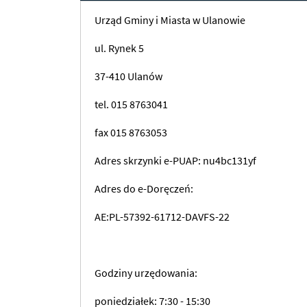
Urząd Gminy i Miasta w Ulanowie
ul. Rynek 5
37-410 Ulanów
tel. 015 8763041
fax 015 8763053
Adres skrzynki e-PUAP: nu4bc131yf
Adres do e-Doręczeń:
AE:PL-57392-61712-DAVFS-22
Godziny urzędowania:
poniedziałek: 7:30 - 15:30