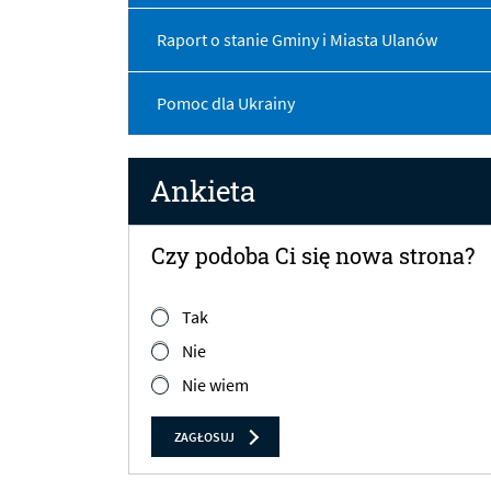
Raport o stanie Gminy i Miasta Ulanów
Pomoc dla Ukrainy
Ankieta
Czy podoba Ci się nowa strona?
Tak
Nie
Nie wiem
ZAGŁOSUJ