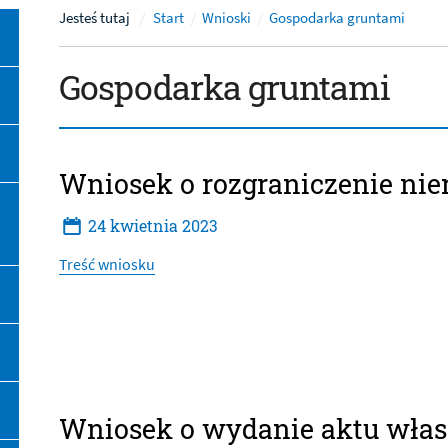
Jesteś tutaj
Start
Wnioski
Gospodarka gruntami
Gospodarka gruntami
Artykuły
Wniosek o rozgraniczenie ni
24
kwietnia
2023
Treść wniosku
Wniosek o wydanie aktu włas